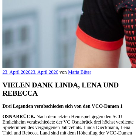
Veröffentlicht
23. April 2026
23. April 2026
von
Maria Büter
am
VIELEN DANK LINDA, LENA UND
REBECCA
Drei Legenden verabschieden sich von den VCO-Damen 1
OSNABRÜCK.
Nach dem letzten Heimspiel gegen den SCU
Emlichheim verabschiedete der VC Osnabrück drei höchst verdiente
Spielerinnen des vergangenen Jahrzehnts. Linda Dieckmann, Lena
Thiel und Rebecca Land sind mit dem Höhenflug der VCO-Damen