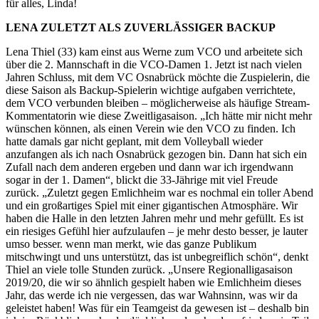
für alles, Linda!
LENA ZULETZT ALS ZUVERLÄSSIGER BACKUP
Lena Thiel (33) kam einst aus Werne zum VCO und arbeitete sich
über die 2. Mannschaft in die VCO-Damen 1. Jetzt ist nach vielen
Jahren Schluss, mit dem VC Osnabrück möchte die Zuspielerin, die
diese Saison als Backup-Spielerin wichtige aufgaben verrichtete,
dem VCO verbunden bleiben – möglicherweise als häufige Stream-
Kommentatorin wie diese Zweitligasaison. „Ich hätte mir nicht mehr
wünschen können, als einen Verein wie den VCO zu finden. Ich
hatte damals gar nicht geplant, mit dem Volleyball wieder
anzufangen als ich nach Osnabrück gezogen bin. Dann hat sich ein
Zufall nach dem anderen ergeben und dann war ich irgendwann
sogar in der 1. Damen“, blickt die 33-Jährige mit viel Freude
zurück. „Zuletzt gegen Emlichheim war es nochmal ein toller Abend
und ein großartiges Spiel mit einer gigantischen Atmosphäre. Wir
haben die Halle in den letzten Jahren mehr und mehr gefüllt. Es ist
ein riesiges Gefühl hier aufzulaufen – je mehr desto besser, je lauter
umso besser. wenn man merkt, wie das ganze Publikum
mitschwingt und uns unterstützt, das ist unbegreiflich schön“, denkt
Thiel an viele tolle Stunden zurück. „Unsere Regionalligasaison
2019/20, die wir so ähnlich gespielt haben wie Emlichheim dieses
Jahr, das werde ich nie vergessen, das war Wahnsinn, was wir da
geleistet haben! Was für ein Teamgeist da gewesen ist – deshalb bin