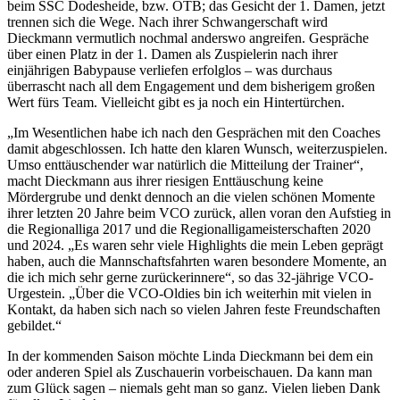
beim SSC Dodesheide, bzw. OTB; das Gesicht der 1. Damen, jetzt
trennen sich die Wege. Nach ihrer Schwangerschaft wird
Dieckmann vermutlich nochmal anderswo angreifen. Gespräche
über einen Platz in der 1. Damen als Zuspielerin nach ihrer
einjährigen Babypause verliefen erfolglos – was durchaus
überrascht nach all dem Engagement und dem bisherigem großen
Wert fürs Team. Vielleicht gibt es ja noch ein Hintertürchen.
„Im Wesentlichen habe ich nach den Gesprächen mit den Coaches
damit abgeschlossen. Ich hatte den klaren Wunsch, weiterzuspielen.
Umso enttäuschender war natürlich die Mitteilung der Trainer“,
macht Dieckmann aus ihrer riesigen Enttäuschung keine
Mördergrube und denkt dennoch an die vielen schönen Momente
ihrer letzten 20 Jahre beim VCO zurück, allen voran den Aufstieg in
die Regionalliga 2017 und die Regionalligameisterschaften 2020
und 2024. „Es waren sehr viele Highlights die mein Leben geprägt
haben, auch die Mannschaftsfahrten waren besondere Momente, an
die ich mich sehr gerne zurückerinnere“, so das 32-jährige VCO-
Urgestein. „Über die VCO-Oldies bin ich weiterhin mit vielen in
Kontakt, da haben sich nach so vielen Jahren feste Freundschaften
gebildet.“
In der kommenden Saison möchte Linda Dieckmann bei dem ein
oder anderen Spiel als Zuschauerin vorbeischauen. Da kann man
zum Glück sagen – niemals geht man so ganz. Vielen lieben Dank