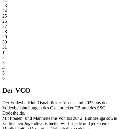
22
23
24
25
26
27
28
29
30
31
1
2
3
4
5
6
Der VCO
Der Volleyballclub Osnabrück e. V. entstand 2025 aus den
Volleyballabteilungen des Osnabrücker TB und des SSC
Dodesheide.
Mit Frauen- und Männerteams von bis zur 2. Bundesliga sowie
zahlreichen Jugendteams bieten wir für jede und jeden eine
Möglichkeit in Osnabrück Volleyball zu spielen.