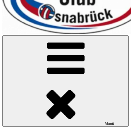
VC Osnabrück
Menü