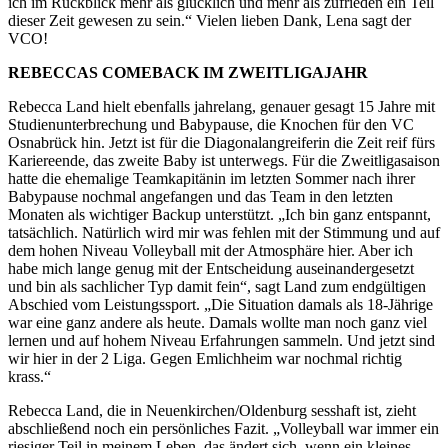
ich im Rückblick mehr als glücklich und mehr als zufrieden ein Teil
dieser Zeit gewesen zu sein.“ Vielen lieben Dank, Lena sagt der
VCO!
REBECCAS COMEBACK IM ZWEITLIGAJAHR
Rebecca Land hielt ebenfalls jahrelang, genauer gesagt 15 Jahre mit
Studienunterbrechung und Babypause, die Knochen für den VC
Osnabrück hin. Jetzt ist für die Diagonalangreiferin die Zeit reif fürs
Kariereende, das zweite Baby ist unterwegs. Für die Zweitligasaison
hatte die ehemalige Teamkapitänin im letzten Sommer nach ihrer
Babypause nochmal angefangen und das Team in den letzten
Monaten als wichtiger Backup unterstützt. „Ich bin ganz entspannt,
tatsächlich. Natürlich wird mir was fehlen mit der Stimmung und auf
dem hohen Niveau Volleyball mit der Atmosphäre hier. Aber ich
habe mich lange genug mit der Entscheidung auseinandergesetzt
und bin als sachlicher Typ damit fein“, sagt Land zum endgültigen
Abschied vom Leistungssport. „Die Situation damals als 18-Jährige
war eine ganz andere als heute. Damals wollte man noch ganz viel
lernen und auf hohem Niveau Erfahrungen sammeln. Und jetzt sind
wir hier in der 2 Liga. Gegen Emlichheim war nochmal richtig
krass.“
Rebecca Land, die in Neuenkirchen/Oldenburg sesshaft ist, zieht
abschließend noch ein persönliches Fazit. „Volleyball war immer ein
riesiger Teil in meinem Leben, das ändert sich, wenn ein kleines