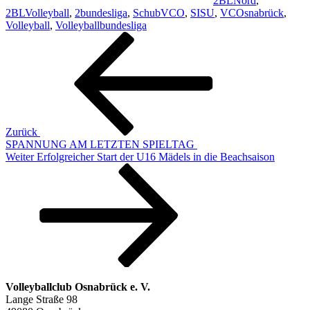
2BLNord
,
2BLVolleyball
,
2bundesliga
,
SchubVCO
,
SISU
,
VCOsnabrück
,
Volleyball
,
Volleyballbundesliga
Beitragsnavigation
Vorheriger
Beitrag
Zurück
SPANNUNG AM LETZTEN SPIELTAG
Nächster
Weiter
Erfolgreicher Start der U16 Mädels in die Beachsaison
Beitrag
Volleyballclub Osnabrück e. V.
Lange Straße 98