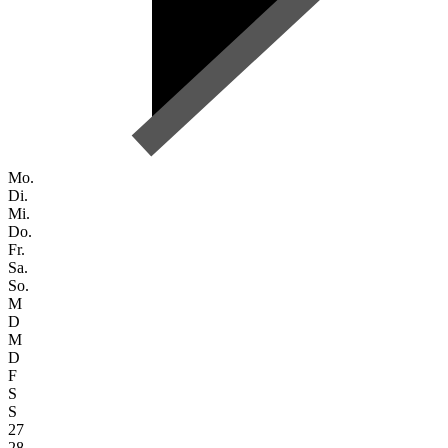
Mo.
Di.
Mi.
Do.
Fr.
Sa.
So.
M
D
M
D
F
S
S
27
28