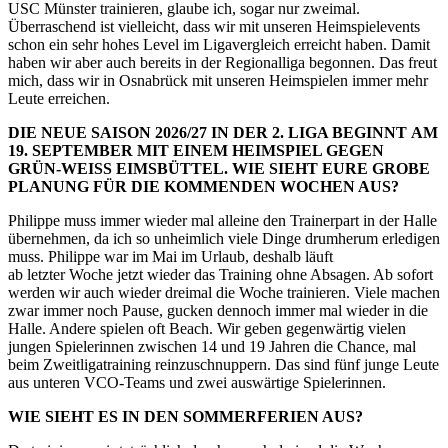
USC Münster trainieren, glaube ich, sogar nur zweimal.
Überraschend ist vielleicht, dass wir mit unseren Heimspielevents
schon ein sehr hohes Level im Ligavergleich erreicht haben. Damit
haben wir aber auch bereits in der Regionalliga begonnen. Das freut
mich, dass wir in Osnabrück mit unseren Heimspielen immer mehr
Leute erreichen.
DIE NEUE SAISON 2026/27 IN DER 2. LIGA BEGINNT AM
19. SEPTEMBER MIT EINEM HEIMSPIEL GEGEN
GRÜN-WEISS EIMSBÜTTEL. WIE SIEHT EURE GROBE
PLANUNG FÜR DIE KOMMENDEN WOCHEN AUS?
Philippe muss immer wieder mal alleine den Trainerpart in der Halle
übernehmen, da ich so unheimlich viele Dinge drumherum erledigen
muss. Philippe war im Mai im Urlaub, deshalb läuft
ab letzter Woche jetzt wieder das Training ohne Absagen. Ab sofort
werden wir auch wieder dreimal die Woche trainieren. Viele machen
zwar immer noch Pause, gucken dennoch immer mal wieder in die
Halle. Andere spielen oft Beach. Wir geben gegenwärtig vielen
jungen Spielerinnen zwischen 14 und 19 Jahren die Chance, mal
beim Zweitligatraining reinzuschnuppern. Das sind fünf junge Leute
aus unteren VCO-Teams und zwei auswärtige Spielerinnen.
WIE SIEHT ES IN DEN SOMMERFERIEN AUS?