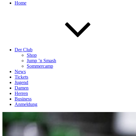
Home
Der Club
Shop
Jump ’n Smash
Sommercamp
News
Tickets
Jugend
Damen
Herren
Business
Anmeldung