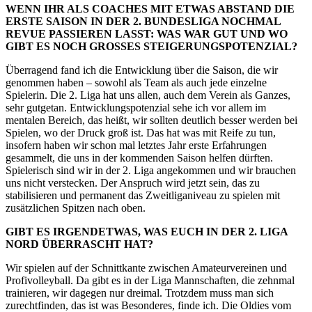
WENN IHR ALS COACHES MIT ETWAS ABSTAND DIE
ERSTE SAISON IN DER 2. BUNDESLIGA NOCHMAL
REVUE PASSIEREN LASST: WAS WAR GUT UND WO
GIBT ES NOCH GROSSES STEIGERUNGSPOTENZIAL?
Überragend fand ich die Entwicklung über die Saison, die wir
genommen haben – sowohl als Team als auch jede einzelne
Spielerin. Die 2. Liga hat uns allen, auch dem Verein als Ganzes,
sehr gutgetan. Entwicklungspotenzial sehe ich vor allem im
mentalen Bereich, das heißt, wir sollten deutlich besser werden bei
Spielen, wo der Druck groß ist. Das hat was mit Reife zu tun,
insofern haben wir schon mal letztes Jahr erste Erfahrungen
gesammelt, die uns in der kommenden Saison helfen dürften.
Spielerisch sind wir in der 2. Liga angekommen und wir brauchen
uns nicht verstecken. Der Anspruch wird jetzt sein, das zu
stabilisieren und permanent das Zweitliganiveau zu spielen mit
zusätzlichen Spitzen nach oben.
GIBT ES IRGENDETWAS, WAS EUCH IN DER 2. LIGA
NORD ÜBERRASCHT HAT?
Wir spielen auf der Schnittkante zwischen Amateurvereinen und
Profivolleyball. Da gibt es in der Liga Mannschaften, die zehnmal
trainieren, wir dagegen nur dreimal. Trotzdem muss man sich
zurechtfinden, das ist was Besonderes, finde ich. Die Oldies vom