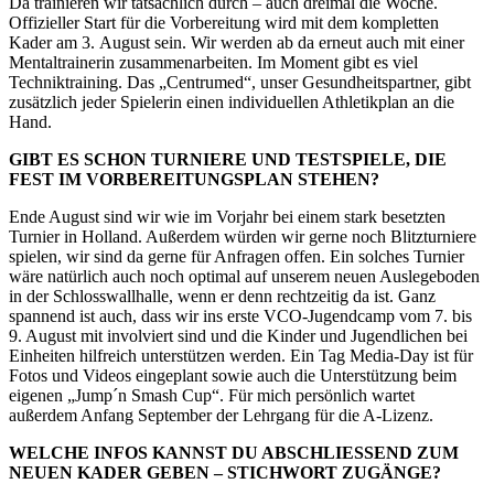
Da trainieren wir tatsächlich durch – auch dreimal die Woche.
Offizieller Start für die Vorbereitung wird mit dem kompletten
Kader am 3. August sein. Wir werden ab da erneut auch mit einer
Mentaltrainerin zusammenarbeiten. Im Moment gibt es viel
Techniktraining. Das „Centrumed“, unser Gesundheitspartner, gibt
zusätzlich jeder Spielerin einen individuellen Athletikplan an die
Hand.
GIBT ES SCHON TURNIERE UND TESTSPIELE, DIE
FEST IM VORBEREITUNGSPLAN STEHEN?
Ende August sind wir wie im Vorjahr bei einem stark besetzten
Turnier in Holland. Außerdem würden wir gerne noch Blitzturniere
spielen, wir sind da gerne für Anfragen offen. Ein solches Turnier
wäre natürlich auch noch optimal auf unserem neuen Auslegeboden
in der Schlosswallhalle, wenn er denn rechtzeitig da ist. Ganz
spannend ist auch, dass wir ins erste VCO-Jugendcamp vom 7. bis
9. August mit involviert sind und die Kinder und Jugendlichen bei
Einheiten hilfreich unterstützen werden. Ein Tag Media-Day ist für
Fotos und Videos eingeplant sowie auch die Unterstützung beim
eigenen „Jump´n Smash Cup“. Für mich persönlich wartet
außerdem Anfang September der Lehrgang für die A-Lizenz.
WELCHE INFOS KANNST DU ABSCHLIESSEND ZUM
NEUEN KADER GEBEN – STICHWORT ZUGÄNGE?