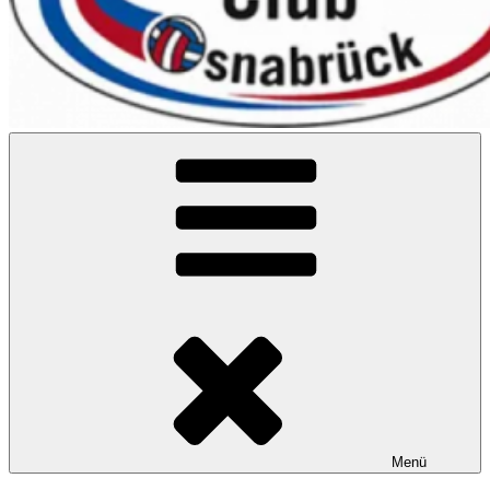
VC Osnabrück
Menü