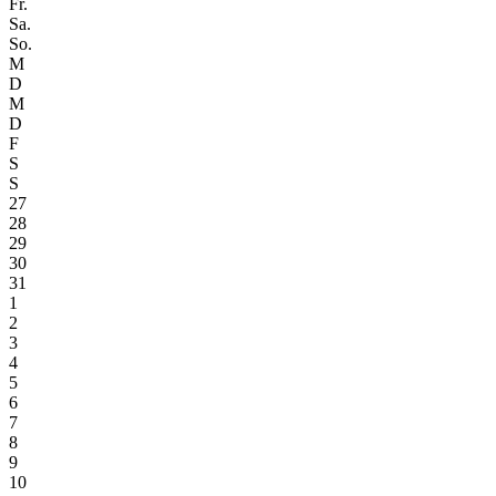
Fr.
Sa.
So.
M
D
M
D
F
S
S
27
28
29
30
31
1
2
3
4
5
6
7
8
9
10