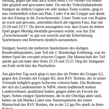
Mendig, gegen die man auch schon beim U16 Turnier vor einem
Jahr gespielt und gewonnen hatte. Da mit der Volleyballakademie
Stuttgart als drittem Gegner ein sehr starkes Team wartete, ging es
nun vermeintlich schon um Platz 3 oder 4 in der Gruppe und damit
um den Einzug in die Zwischenrunde. Unser Team war von Beginn
an wach und gewann, unterstützt durch die eigenen Fans, klar mit
25:18 und 25:17. Da davon auszugehen war, dass Essen im dritten
Spiel gegen Mendig ebenfalls gewinnen würde, war das Ziel
„Zwischenrunde“ so gut wie erreicht und die Erleichterung
Spielerinnen und Betreuern deutlich anzumerken.
Stuttgart, besetzt mit mehreren Spielerinnen des dortigen
Bundesstützpunktes, zum Teil mit 2. Bundesliga Erfahrung, war im
dritten Spiel der erwartet schwere Gegner. Die Mannschaft des TuS
spielte gut mit hatte aber beim 25:19 und 25:21 Sieg der Stuttgarter
am Ende recht klar das Nachsehen.
Am gleichen Tag noch ging es nun also als Dritter der Gruppe A2,
gegen den Zweiten der Gruppe B2, dem RSV Borken, der in seiner
Vorrunde lediglich gegen Schwerin verloren hatte. Die Borkener,
die sich als Landesmeister in NRW, einem traditionell starken
Landesverband, qualiﬁziert hatten, gingen dabei als Favorit ins
Spiel. Neben einigen Spielerinnen, die in der Oberliga aktiv sind,
haben sie mit Marika Loker eine Stammspielerin der ersten
Mannschaft des RSV Borken, die in der 2.Liga Pro spielt, in ihren
Reihen.