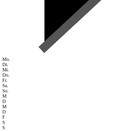
Mo.
Di.
Mi.
Do.
Fr.
Sa.
So.
M
D
M
D
F
S
S