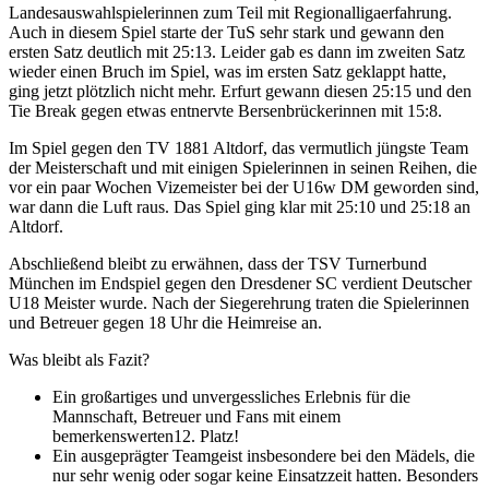
Landesauswahlspielerinnen zum Teil mit Regionalligaerfahrung.
Auch in diesem Spiel starte der TuS sehr stark und gewann den
ersten Satz deutlich mit 25:13. Leider gab es dann im zweiten Satz
wieder einen Bruch im Spiel, was im ersten Satz geklappt hatte,
ging jetzt plötzlich nicht mehr. Erfurt gewann diesen 25:15 und den
Tie Break gegen etwas entnervte Bersenbrückerinnen mit 15:8.
Im Spiel gegen den TV 1881 Altdorf, das vermutlich jüngste Team
der Meisterschaft und mit einigen Spielerinnen in seinen Reihen, die
vor ein paar Wochen Vizemeister bei der U16w DM geworden sind,
war dann die Luft raus. Das Spiel ging klar mit 25:10 und 25:18 an
Altdorf.
Abschließend bleibt zu erwähnen, dass der TSV Turnerbund
München im Endspiel gegen den Dresdener SC verdient Deutscher
U18 Meister wurde. Nach der Siegerehrung traten die Spielerinnen
und Betreuer gegen 18 Uhr die Heimreise an.
Was bleibt als Fazit?
Ein großartiges und unvergessliches Erlebnis für die
Mannschaft, Betreuer und Fans mit einem
bemerkenswerten12. Platz!
Ein ausgeprägter Teamgeist insbesondere bei den Mädels, die
nur sehr wenig oder sogar keine Einsatzzeit hatten. Besonders