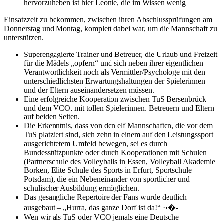
hervorzuheben ist hier Leonie, die im Wissen wenig
Einsatzzeit zu bekommen, zwischen ihren Abschlussprüfungen am
Donnerstag und Montag, komplett dabei war, um die Mannschaft zu
unterstützen.
Superengagierte Trainer und Betreuer, die Urlaub und Freizeit
für die Mädels „opfern“ und sich neben ihrer eigentlichen
Verantwortlichkeit noch als Vermittler/Psychologe mit den
unterschiedlichsten Erwartungshaltungen der Spielerinnen
und der Eltern auseinandersetzen müssen.
Eine erfolgreiche Kooperation zwischen TuS Bersenbrück
und dem VCO, mit tollen Spielerinnen, Betreuern und Eltern
auf beiden Seiten.
Die Erkenntnis, dass von den elf Mannschaften, die vor dem
TuS platziert sind, sich zehn in einem auf den Leistungssport
ausgerichtetem Umfeld bewegen, sei es durch
Bundesstützpunkte oder durch Kooperationen mit Schulen
(Partnerschule des Volleyballs in Essen, Volleyball Akademie
Borken, Elite Schule des Sports in Erfurt, Sportschule
Potsdam), die ein Nebeneinander von sportlicher und
schulischer Ausbildung ermöglichen.
Das gesangliche Repertoire der Fans wurde deutlich
ausgebaut – „Hurra, das ganze Dorf ist da!“ ·•�-
Wen wir als TuS oder VCO jemals eine Deutsche