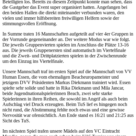
Beteiligten los. Bereits zu diesem Zeitpunkt konnte man sehen, dass
die Gastgeber das Event super organisiert hatten. Angefangen bei
den beiden Hallen die direkt miteinander verbunden waren, den
vielen und immer hilfsbereiten freiwilligen Helfern sowie der
stimmungsvollen Eröffnung.
In Summe traten 16 Mannschaften aufgeteilt auf vier 4er Gruppen in
der Vorrunde gegeneinander an. Der weitere Modus war wie folgt.
Die jeweils Gruppenvierten spielen im Anschluss die Plätze 13-16
aus. Die jeweils Gruppenersten sind automatisch im Viertelﬁnale
und die Zweit- und Drittplatzierten spielen in der Zwischenrunde
um den Einzug ins Viertelﬁnale.
Unsere Mannschaft traf im ersten Spiel auf die Mannschaft von VV
Human Essen, die vom ehemaligen Beacheuropameister und
jetzigem DVV Präsidenten Markus Diekmann trainiert wird. Essen
spielte sehr solide und hatte in Rika Diekmann und Mila Jancar,
beide Jugendnationalspielerinnen Beach, zwei sehr starke
Spielerinnen in ihren Reihen, die sowohl im Angrif als auch beim
Aufschlag viel Druck erzeugten. Beim TuS lief es hingegen noch
nicht rund, die Abstimmung fehlte noch etwas und eine gewisse
Nervosität war ofensichtlich. Am Ende stand es 16:21 und 21:25 aus
Sicht des TuS.
Im nächsten Spiel trafen unsere Mädels auf den VC Eintracht