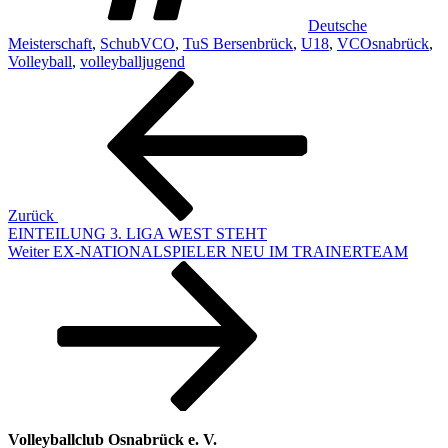
Deutsche
Meisterschaft
,
SchubVCO
,
TuS Bersenbrück
,
U18
,
VCOsnabrück
,
Volleyball
,
volleyballjugend
Beitragsnavigation
Vorheriger
Beitrag
Zurück
EINTEILUNG 3. LIGA WEST STEHT
Nächster
Weiter
EX-NATIONALSPIELER NEU IM TRAINERTEAM
Beitrag
Volleyballclub Osnabrück e. V.