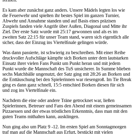
Es kam aber zunächst ganz anders. Unsere Mädels legten los wie
die Feuerwehr und spielten ihr bestes Spiel im ganzen Turnier,
Abwehr und Annahme standen und auf Basis eines präzisen
Zuspiels fanden viele Angrife über Außen, Diagonal und Mitte ihr
Ziel. Der erste Satz wurde mit 25:17 gewonnen und als es im
zweiten Satz 22:15 für unser Team stand, waren sich eigentlich alle
sicher, dass der Einzug ins Viertelﬁnale gelingen würde.
Was dann passierte, ist schwierig zu beschreiben. Mit einer Reihe
druckvoller Aufschläge kämpfte sich Borken unter dem lautstarken
Einsatz ihrer vielen Fans Punkt um Punkt heran und mit jedem
Punkt wurde die Mannschaft des TuS unsicherer. In Summe blieben
sechs Matchbälle ungenutzt, der Satz ging mit 28:26 an Borken und
die Enttäuschung bei den Spielerinnen war riesengroß. Im Tie Break
ging es dann ganz schnell, 15:5 entschied Borken diesen für sich
und zog ins Viertelﬁnale ein.
Nachdem die eine oder andere Träne getrocknet war, ließen
Spielerinnen, Betreuer und Fans den Abend mit einem gemeinsamen
Pizzaessen und der etwas tröstlichen Erkenntnis, dass man mit den
guten Teams mithalten kann, ausklingen.
Nun ging also um Platz 9 -12. Im ersten Spiel am Sonntagmorgen
traf man auf die Mannschaft aus Erfurt, bestückt mit vielen