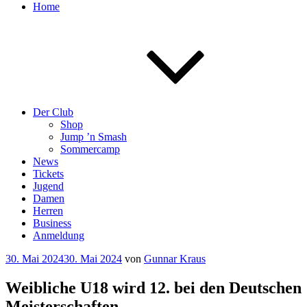
Home
Der Club
Shop
Jump ’n Smash
Sommercamp
News
Tickets
Jugend
Damen
Herren
Business
Anmeldung
Veröffentlicht
30. Mai 2024
30. Mai 2024
von
Gunnar Kraus
am
Weibliche U18 wird 12. bei den Deutschen
Meisterschaften