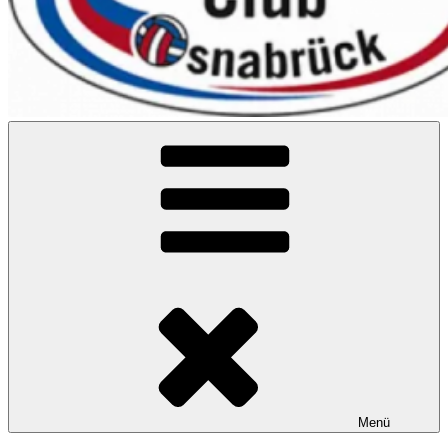
VC Osnabrück
Menü