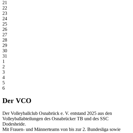
21
22
23
24
25
26
27
28
29
30
31
1
2
3
4
5
6
Der VCO
Der Volleyballclub Osnabrück e. V. entstand 2025 aus den
Volleyballabteilungen des Osnabrücker TB und des SSC
Dodesheide.
Mit Frauen- und Männerteams von bis zur 2. Bundesliga sowie