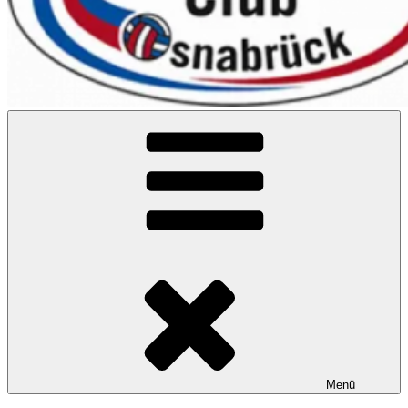
VC Osnabrück
Menü