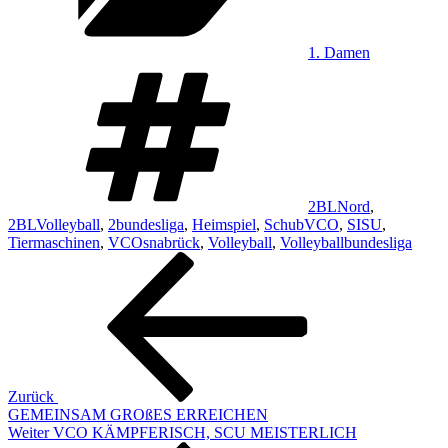
1. Damen
Schlagwörter
2BLNord
,
2BLVolleyball
,
2bundesliga
,
Heimspiel
,
SchubVCO
,
SISU
,
Tiermaschinen
,
VCOsnabrück
,
Volleyball
,
Volleyballbundesliga
Beitragsnavigation
Vorheriger
Beitrag
Zurück
GEMEINSAM GROßES ERREICHEN
Nächster
Weiter
VCO KÄMPFERISCH, SCU MEISTERLICH