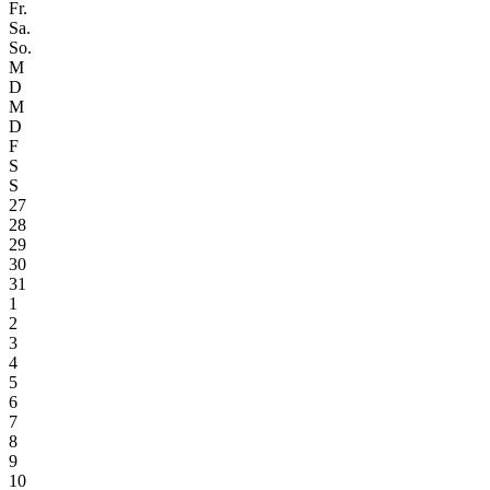
Fr.
Sa.
So.
M
D
M
D
F
S
S
27
28
29
30
31
1
2
3
4
5
6
7
8
9
10