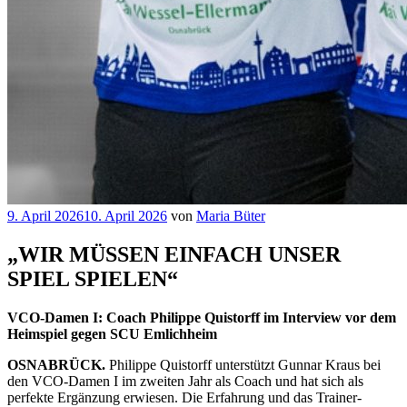
Veröffentlicht
9. April 2026
10. April 2026
von
Maria Büter
am
„WIR MÜSSEN EINFACH UNSER
SPIEL SPIELEN“
VCO-Damen I: Coach Philippe Quistorff im Interview vor dem
Heimspiel gegen SCU Emlichheim
OSNABRÜCK.
Philippe Quistorff unterstützt Gunnar Kraus bei
den VCO-Damen I im zweiten Jahr als Coach und hat sich als
perfekte Ergänzung erwiesen. Die Erfahrung und das Trainer-