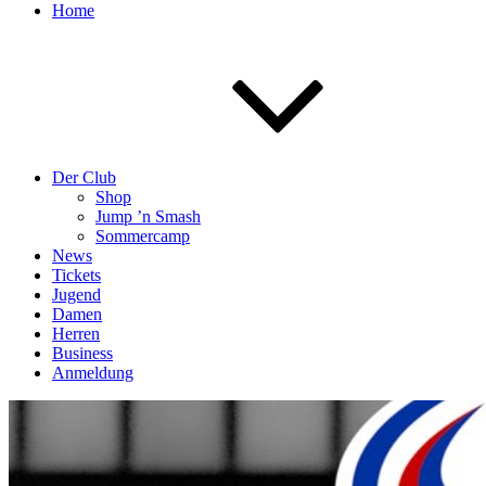
Home
Der Club
Shop
Jump ’n Smash
Sommercamp
News
Tickets
Jugend
Damen
Herren
Business
Anmeldung