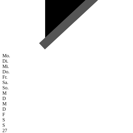
Mo.
Di.
Mi.
Do.
Fr.
Sa.
So.
M
D
M
D
F
S
S
27