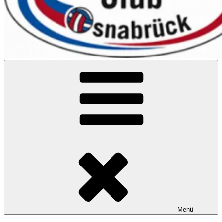
VC Osnabrück
Menü