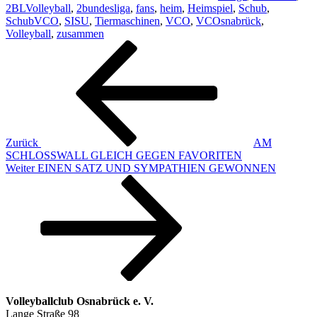
2BLVolleyball
,
2bundesliga
,
fans
,
heim
,
Heimspiel
,
Schub
,
SchubVCO
,
SISU
,
Tiermaschinen
,
VCO
,
VCOsnabrück
,
Volleyball
,
zusammen
Beitragsnavigation
Vorheriger
Beitrag
Zurück
AM
SCHLOSSWALL GLEICH GEGEN FAVORITEN
Nächster
Weiter
EINEN SATZ UND SYMPATHIEN GEWONNEN
Beitrag
Volleyballclub Osnabrück e. V.
Lange Straße 98