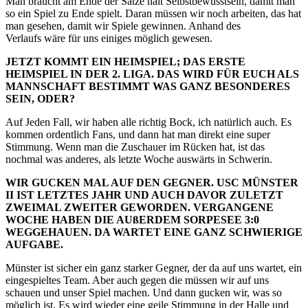
Man braucht am Ende der Sätze halt Selbstbewusstsein, damit man
so ein Spiel zu Ende spielt. Daran müssen wir noch arbeiten, das hat
man gesehen, damit wir Spiele gewinnen. Anhand des
Verlaufs wäre für uns einiges möglich gewesen.
JETZT KOMMT EIN HEIMSPIEL; DAS ERSTE
HEIMSPIEL IN DER 2. LIGA. DAS WIRD FÜR EUCH ALS
MANNSCHAFT BESTIMMT WAS GANZ BESONDERES
SEIN, ODER?
Auf Jeden Fall, wir haben alle richtig Bock, ich natürlich auch. Es
kommen ordentlich Fans, und dann hat man direkt eine super
Stimmung. Wenn man die Zuschauer im Rücken hat, ist das
nochmal was anderes, als letzte Woche auswärts in Schwerin.
WIR GUCKEN MAL AUF DEN GEGNER. USC MÜNSTER
II IST LETZTES JAHR UND AUCH DAVOR ZULETZT
ZWEIMAL ZWEITER GEWORDEN. VERGANGENE
WOCHE HABEN DIE AUßERDEM SORPESEE 3:0
WEGGEHAUEN. DA WARTET EINE GANZ SCHWIERIGE
AUFGABE.
Münster ist sicher ein ganz starker Gegner, der da auf uns wartet, ein
eingespieltes Team. Aber auch gegen die müssen wir auf uns
schauen und unser Spiel machen. Und dann gucken wir, was so
möglich ist. Es wird wieder eine geile Stimmung in der Halle und