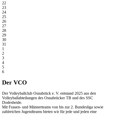
22
23
24
25
26
27
28
29
30
31
1
2
3
4
5
6
Der VCO
Der Volleyballclub Osnabrück e. V. entstand 2025 aus den
Volleyballabteilungen des Osnabrücker TB und des SSC
Dodesheide.
Mit Frauen- und Männerteams von bis zur 2. Bundesliga sowie
zahlreichen Jugendteams bieten wir für jede und jeden eine