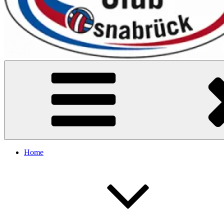
VC Osnabrück
Home