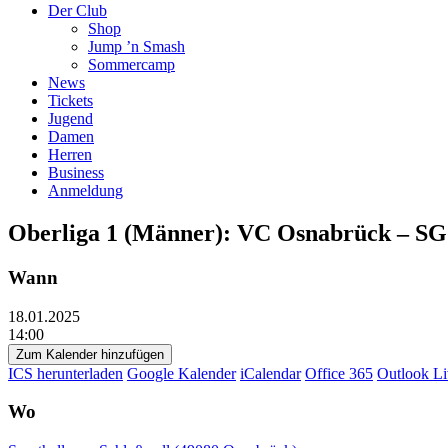
Der Club
Shop
Jump ’n Smash
Sommercamp
News
Tickets
Jugend
Damen
Herren
Business
Anmeldung
Oberliga 1 (Männer): VC Osnabrück – SG
Wann
18.01.2025
14:00
Zum Kalender hinzufügen
ICS herunterladen
Google Kalender
iCalendar
Office 365
Outlook Li
Wo