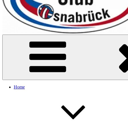
VC Osnabrück
Home