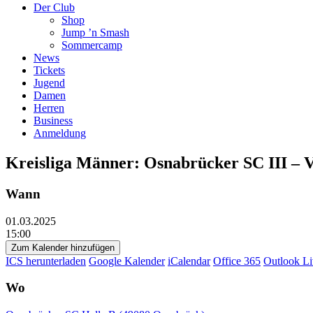
Der Club
Shop
Jump ’n Smash
Sommercamp
News
Tickets
Jugend
Damen
Herren
Business
Anmeldung
Kreisliga Männer: Osnabrücker SC III –
Wann
01.03.2025
15:00
Zum Kalender hinzufügen
ICS herunterladen
Google Kalender
iCalendar
Office 365
Outlook Li
Wo