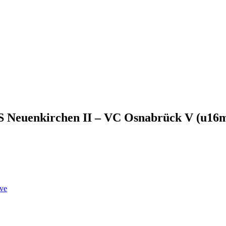
S Neuenkirchen II – VC Osnabrück V (u16
ve