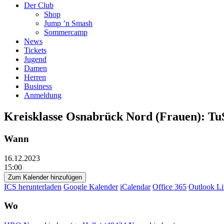
Der Club
Shop
Jump ’n Smash
Sommercamp
News
Tickets
Jugend
Damen
Herren
Business
Anmeldung
Kreisklasse Osnabrück Nord (Frauen): Tu
Wann
16.12.2023
15:00
Zum Kalender hinzufügen
ICS herunterladen
Google Kalender
iCalendar
Office 365
Outlook Li
Wo