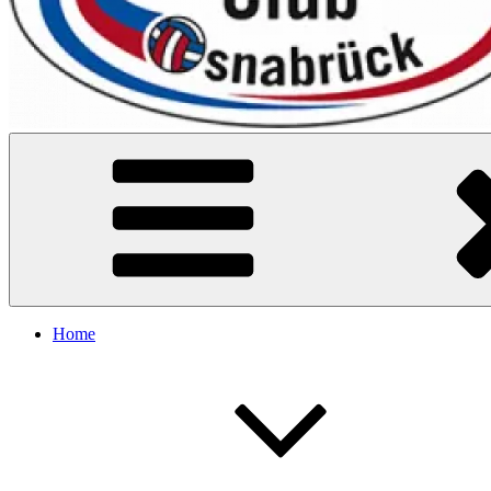
VC Osnabrück
Home