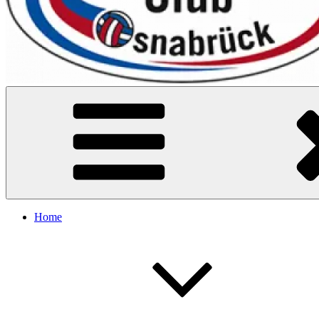
VC Osnabrück
Home