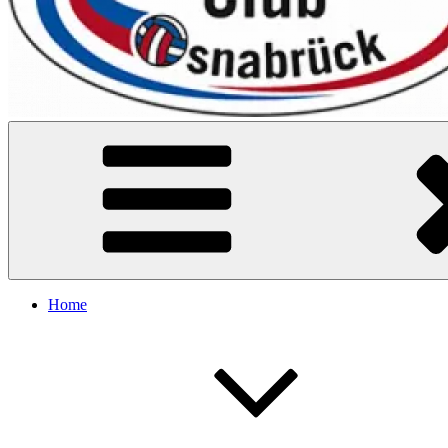
VC Osnabrück
Home