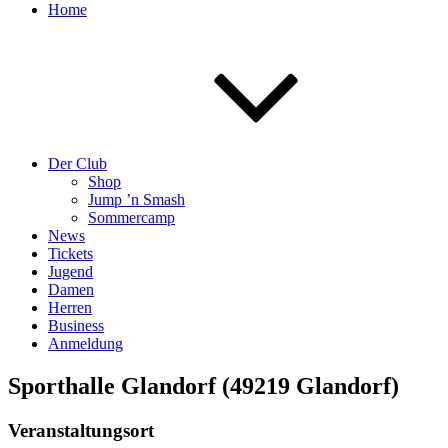
Home
Der Club
Shop
Jump ’n Smash
Sommercamp
News
Tickets
Jugend
Damen
Herren
Business
Anmeldung
Sporthalle Glandorf (49219 Glandorf)
Veranstaltungsort