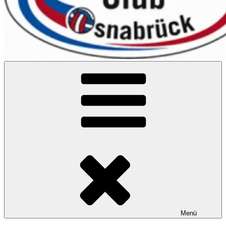
VC Osnabrück
Menü