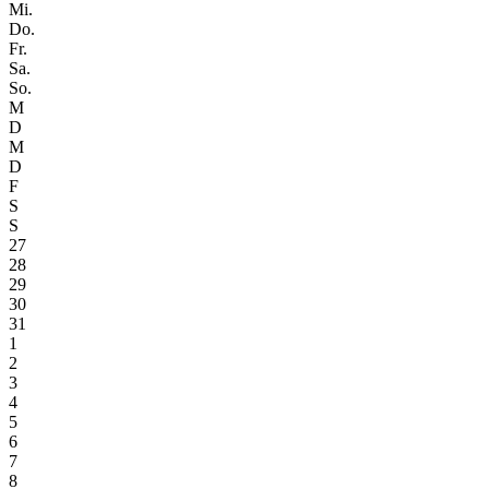
Mi.
Do.
Fr.
Sa.
So.
M
D
M
D
F
S
S
27
28
29
30
31
1
2
3
4
5
6
7
8