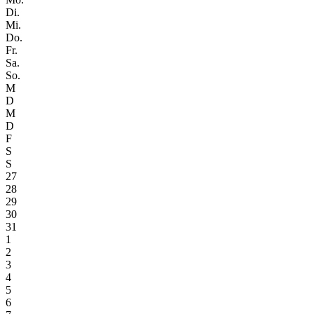
Di.
Mi.
Do.
Fr.
Sa.
So.
M
D
M
D
F
S
S
27
28
29
30
31
1
2
3
4
5
6