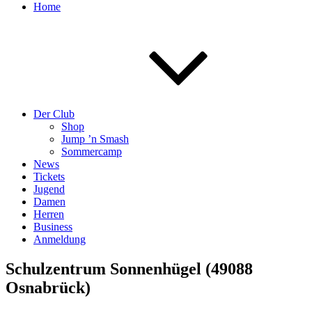
Home
Der Club
Shop
Jump ’n Smash
Sommercamp
News
Tickets
Jugend
Damen
Herren
Business
Anmeldung
Schulzentrum Sonnenhügel (49088
Osnabrück)