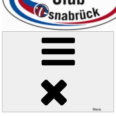
VC Osnabrück
Menü