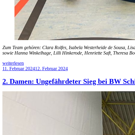
Zum Team gehören: Clara Rolfes, Isabela Westerheide de Sousa, Lisa
sowie Hanna Winkelhage, Lilli Hinkerode, Henriette Saft, Theresa Boe
„Heute
weiterlesen
ging
Veröffentlicht
11. Februar 2024
12. Februar 2024
es
am
um
2. Damen: Ungefährdeter Sieg bei BW Sch
die
Wurst!“