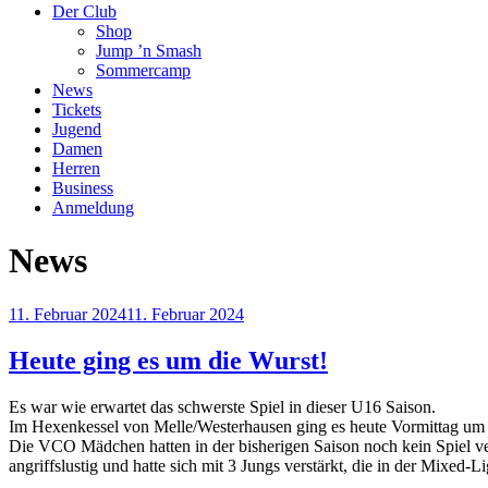
Der Club
Shop
Jump ’n Smash
Sommercamp
News
Tickets
Jugend
Damen
Herren
Business
Anmeldung
News
Veröffentlicht
11. Februar 2024
11. Februar 2024
am
Heute ging es um die Wurst!
Es war wie erwartet das schwerste Spiel in dieser U16 Saison.
Im Hexenkessel von Melle/Westerhausen ging es heute Vormittag um d
Die VCO Mädchen hatten in der bisherigen Saison noch kein Spiel ver
angriffslustig und hatte sich mit 3 Jungs verstärkt, die in der Mixed-Li