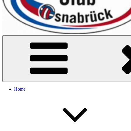
VC Osnabrück
Home